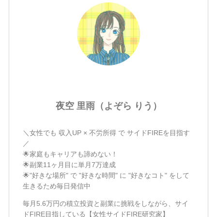
夜空 里雨（よぞら りう）
＼女性でも 収入UP × 不労所得 で サイドFIREを目指す
／
🌟家庭もキャリアも諦めない！
🌟副業11ヶ月目に単月7万達成
🌟"好きな場所" で "好きな時間" に "好きなコト" をして
生きるため毎日発信中
毎月5.6万円の積立投資と副業に挑戦をしながら、サイ
ドFIRE目指している【女性サイドFIRE研究家】