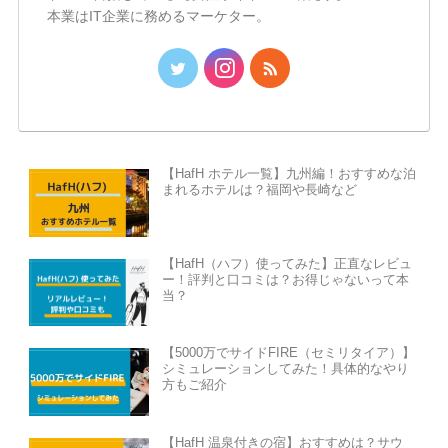
本業はIT企業に務めるマーケター。
【HafH ホテル一覧】九州編！おすすめな泊
まれるホテルは？福岡や長崎など
【HafH（ハフ）使ってみた】正直なレビュ
ー！評判と口コミは？お得じゃないって本
当？
【5000万でサイドFIRE（セミリタイア）】
シミュレーションしてみた！具体的なやり
方もご紹介
【HafH 温泉付きの宿】おすすめは？サウ