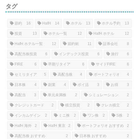
タグ
節約
16
HafH
14
ホテル
13
ホテル予約
13
投資
13
ホテル一覧
12
HafH ホテル
12
HafH ホテル一覧
12
節約術
11
証券会社
8
高配当株投資
6
インデックス投資
6
旅行
6
FIRE
6
早期リタイア
6
サイドFIRE
6
セミリタイア
5
高配当株
4
ポートフォリオ
4
日本株
4
副業
4
ポイ活
3
お得
3
高配当
3
単元未満株
2
シミュレーション
2
クレジットカード
2
積立投資
2
クレカ積立
2
インカムゲイン
2
ミニ株
2
ワン株
2
S株
2
HafH 海外
2
HafH 東京
2
ポートフォリオ おすすめ
2
高配当株 おすすめ
2
日本株 おすすめ
2