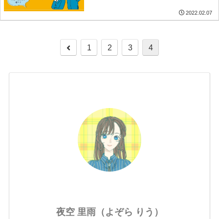
2022.02.07
前
1
2
3
4
へ
夜空 里雨（よぞら りう）