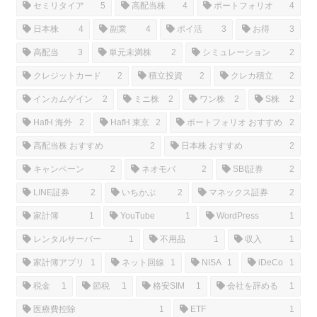
セミリタイア
5
高配当株
4
ポートフォリオ
4
日本株
4
副業
4
ポイ活
3
お得
3
高配当
3
単元未満株
2
シミュレーション
2
クレジットカード
2
積立投資
2
クレカ積立
2
インカムゲイン
2
ミニ株
2
ワン株
2
S株
2
HafH 海外
2
HafH 東京
2
ポートフォリオ おすすめ
2
高配当株 おすすめ
2
日本株 おすすめ
2
キャンペーン
2
ネオモバ
2
SBI証券
2
LINE証券
2
いちかぶ
2
マネックス証券
2
家計簿
1
YouTube
1
WordPress
1
レンタルサーバー
1
不用品
1
収入
1
家計簿アプリ
1
ネット回線
1
NISA
1
iDeCo
1
税金
1
節税
1
格安SIM
1
会社を辞める
1
医療費控除
1
ETF
1