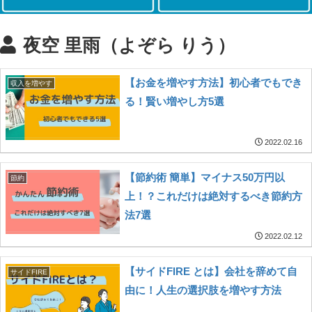
夜空 里雨（よぞら りう）
【お金を増やす方法】初心者でもでき
収入を増やす
る！賢い増やし方5選
2022.02.16
【節約術 簡単】マイナス50万円以
節約
上！？これだけは絶対するべき節約方
法7選
2022.02.12
【サイドFIRE とは】会社を辞めて自
サイドFIRE
由に！人生の選択肢を増やす方法