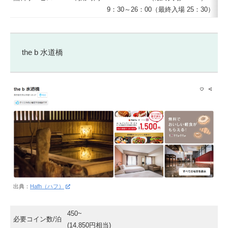
9：30～26：00（最終入場 25：30）
the b 水道橋
出典：
Hafh（ハフ）
450~
必要コイン数/泊
(14,850円相当)