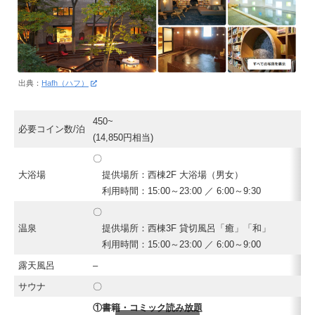
出典：
Hafh（ハフ）
450~
必要コイン数/泊
(14,850円相当)
〇
大浴場
提供場所：西棟2F 大浴場（男女）
利用時間：15:00～23:00 ／ 6:00～9:30
〇
温泉
提供場所：西棟3F 貸切風呂「癒」「和」
利用時間：15:00～23:00 ／ 6:00～9:00
露天風呂
–
サウナ
〇
①書籍・コミック読み放題