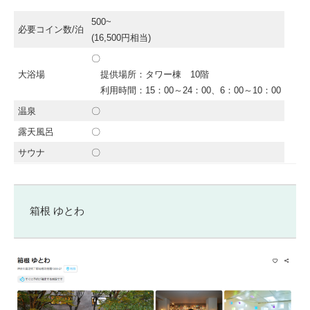
500~
必要コイン数/泊
(16,500円相当)
〇
大浴場
提供場所：タワー棟 10階
利用時間：15：00～24：00、6：00～10：00
温泉
〇
露天風呂
〇
サウナ
〇
箱根 ゆとわ