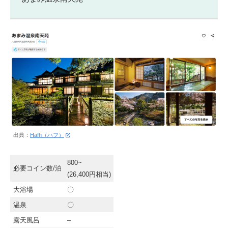
出典：
Hafh（ハフ）
800~
必要コイン数/泊
(26,400円相当)
大浴場
〇
温泉
〇
露天風呂
–