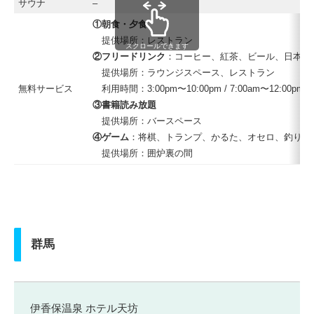
サウナ
–
①朝食・夕食
提供場所：レストラン
スクロールできます
②フリードリンク
：コーヒー、紅茶、ビール、日本酒
提供場所：ラウンジスペース、レストラン
無料サービス
利用時間：3:00pm〜10:00pm / 7:00am〜12:00pm
③書籍読み放題
提供場所：バースペース
④ゲーム
：将棋、トランプ、かるた、オセロ、釣りゲ
提供場所：囲炉裏の間
群馬
伊香保温泉 ホテル天坊