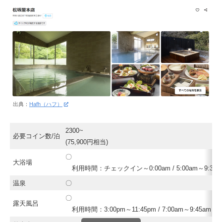
出典：
Hafh（ハフ）
2300~
必要コイン数/泊
(75,900円相当)
〇
大浴場
利用時間：チェックイン～0:00am / 5:00am～9:30a
温泉
〇
〇
露天風呂
利用時間：3:00pm～11:45pm / 7:00am～9:45am ( 1