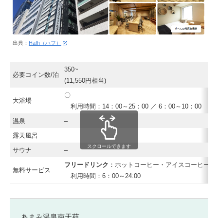
出典：
Hafh（ハフ）
350~
必要コイン数/泊
(11,550円相当)
〇
大浴場
利用時間：14：00～25：00 ／ 6：00～10：00
温泉
–
露天風呂
–
スクロールできます
サウナ
–
フリードリンク
：ホットコーヒー・アイスコーヒー・
無料サービス
利用時間：6：00～24:00
あまみ温泉南天苑