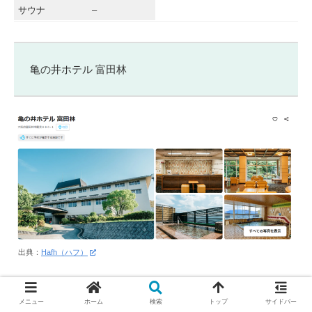
サウナ
–
亀の井ホテル 富田林
出典：
Hafh（ハフ）
1700~
必要コイン数/泊
メニュー
ホーム
検索
トップ
サイドバー
(56,100円相当)