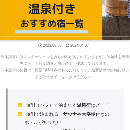
2023.09.03
2024.04.07
※本記事にはプロモーションを含む内容が含まれていますが、信頼性を最優
先に考え十分な調査と検証の上、作成しております。
※本記事の情報は、更新日時時点のものになります。最新情報や詳細につい
ては公式サイトをご参照ください。
HafH（ハフ）で泊まれる
温泉
宿はどこ？
HafHで泊まれる、
サウナや大浴場
付きの
ホテルが知りたい