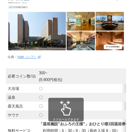
出典：
Hafh（ハフ）
300~
必要コイン数/泊
(9,900円相当)
大浴場
〇
温泉
〇
露天風呂
〇
サウナ
〇
スクロールできます
「温浴施設”おふろの王様”」おひとり様1回温浴券付
無料サービス
利用時間：6：30～8：30（最終入場 8：00）