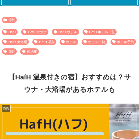
節約
HafH
HafH サウナ
HafH ホテル
HafH ホテル一覧
HafH 大浴場
HafH 温泉
ホテル
ホテル一覧
ホテル予約
節約
節約術
【HafH 温泉付きの宿】おすすめは？サ
ウナ・大浴場があるホテルも
節約