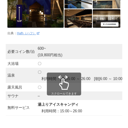
出典：
Hafh（ハフ）
600~
必要コイン数/泊
(19,800円相当)
大浴場
〇
〇
温泉
利用時間：[夕]15:00 ～ 26:00 [朝]6:00 ～ 10:00
露天風呂
〇
スクロールできます
サウナ
–
湯上りアイスキャンディ
無料サービス
利用時間：15:00～26:00