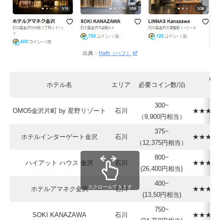
出典：
Hafh（ハフ）
Goo
ホテル名
エリア
必要コイン数/泊
口
300~
OMO5金沢片町 by 星野リゾート
石川
★★★★☆
（9,900円相当）
375~
ホテルインターゲート金沢
石川
★★★★☆
（12,375円相当）
800~
ハイアット ハウス 金沢
石川
★★★★★
(26,400円相当)
400~
スクロールできます
ホテルアマネク金沢
石川
★★★★☆
(13,50円相当)
750~
SOKI KANAZAWA
石川
★★★★☆