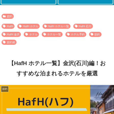
節約
HafH
HafH ホテル
HafH ホテル一覧
HafH 石川
HafH 金沢
ホテル
ホテル一覧
ホテル予約
節約
節約術
【HafH ホテル一覧】金沢(石川)編！お
すすめな泊まれるホテルを厳選
節約