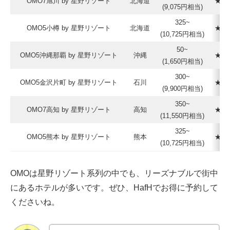
OMO7旭川 by 星野リゾート
北海道
★★
(9,075円相当)
325~
OMO5小樽 by 星野リゾート
北海道
★★
(10,725円相当)
50~
OMO5沖縄那覇 by 星野リゾート
沖縄
★★
(1,650円相当)
300~
OMO5金沢片町 by 星野リゾート
石川
★★
(9,900円相当)
350~
OMO7高知 by 星野リゾート
高知
★★
(11,550円相当)
325~
OMO5熊本 by 星野リゾート
熊本
★★
(10,725円相当)
OMOは星野リゾート系列の中でも、リーズナブルで街中
にあるホテルが多いです。ぜひ、HafHでお得に予約して
くださいね。