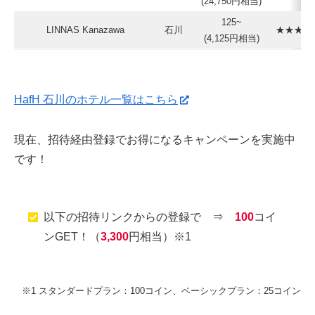
(24,750円相当)
125~
LINNAS Kanazawa
石川
★★★★☆
(4,125円相当)
HafH 石川のホテル一覧はこちら
現在、招待経由登録でお得になるキャンペーンを実施中
です！
以下の招待リンクからの登録で ⇒
100
コイ
ンGET！（
3,300
円相当）※1
※1 スタンダードプラン：100コイン、ベーシックプラン：25コイン