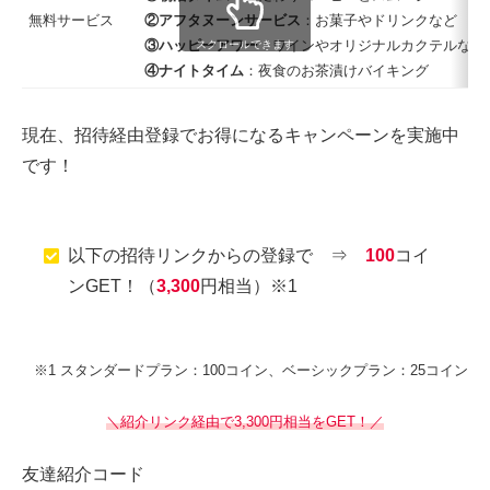
無料サービス
②アフタヌーンサービス
：お菓子やドリンクなど
③ハッピーアワー
：ワインやオリジナルカクテルなど
スクロールできます
④ナイトタイム
：夜食のお茶漬けバイキング
現在、招待経由登録でお得になるキャンペーンを実施中
です！
以下の招待リンクからの登録で ⇒
100
コイ
ンGET！（
3,300
円相当）※1
※1 スタンダードプラン：100コイン、ベーシックプラン：25コイン
＼紹介リンク経由で3,300円相当をGET！／
友達紹介コード