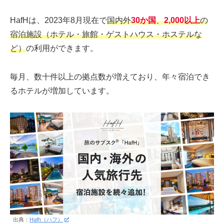
HafHは、2023年8月現在で
国内外
30か国
、
2,000以上
の
宿泊施設（ホテル・旅館・ゲストハウス・ホステルな
ど）
の利用ができます。
毎月、数十件以上の拠点数が増えており、年々宿泊でき
るホテルが増加しています。
出典：
Hafh（ハフ）