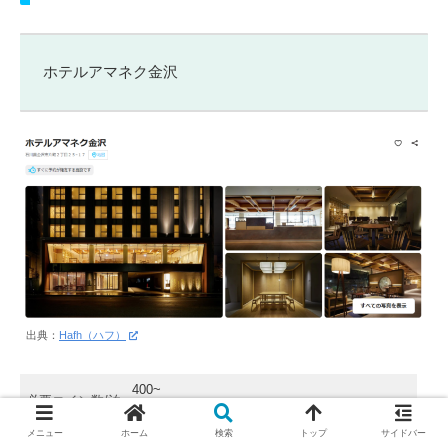
ホテルアマネク金沢
出典：
Hafh（ハフ）
400~
必要コイン数/泊
(13,50円相当)
メニュー
ホーム
検索
トップ
サイドバー
〇