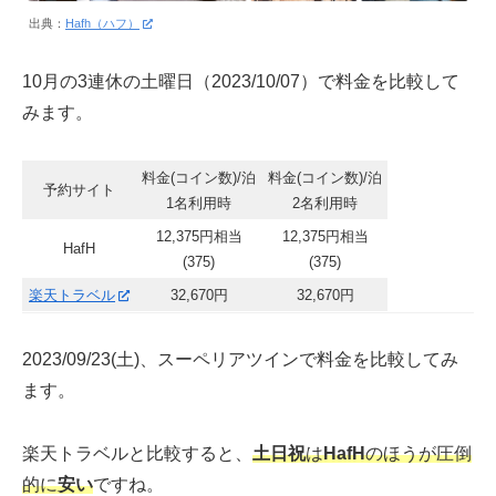
出典：
Hafh（ハフ）
10月の3連休の土曜日（2023/10/07）で料金を比較して
みます。
料金(コイン数)/泊
料金(コイン数)/泊
予約サイト
1名利用時
2名利用時
12,375円相当
12,375円相当
HafH
(375)
(375)
楽天トラベル
32,670円
32,670円
2023/09/23(土)、スーペリアツインで料金を比較してみ
ます。
楽天トラベルと比較すると、
土日祝
は
HafH
のほうが圧倒
的に
安い
ですね。