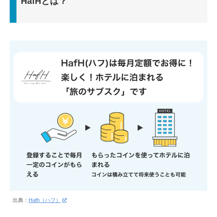
HafHとは？
出典：
Hafh（ハフ）