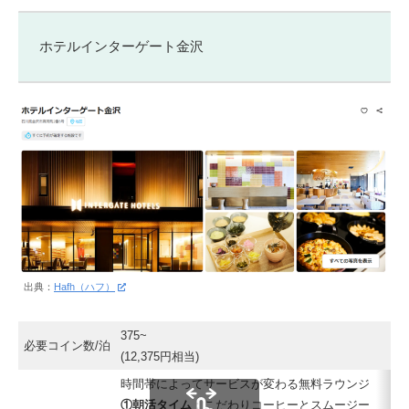
ホテルインターゲート金沢
出典：
Hafh（ハフ）
375~
必要コイン数/泊
(12,375円相当)
時間帯によってサービスが変わる無料ラウンジ
①朝活タイム
：こだわりコーヒーとスムージー