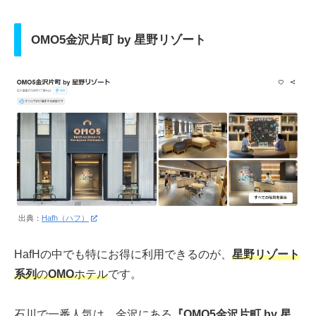
OMO5金沢片町 by 星野リゾート
出典：
Hafh（ハフ）
HafHの中でも特にお得に利用できるのが、
星野リゾート
系列
の
OMO
ホテル
です。
石川で一番人気は、金沢にある
『OMO5金沢片町 by 星