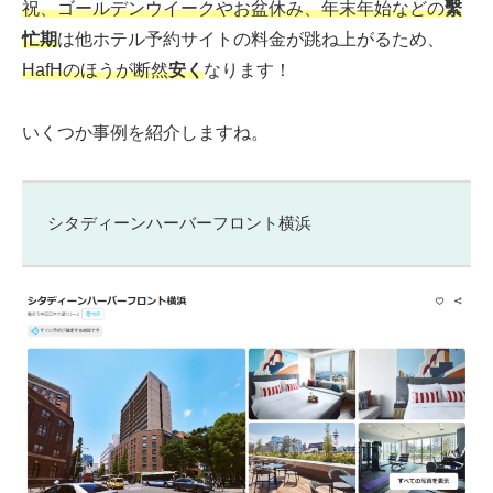
祝、ゴールデンウイークやお盆休み、年末年始などの
繫
忙期
は他ホテル予約サイトの料金が跳ね上がるため、
HafHのほうが
断然
安く
なります！
いくつか事例を紹介しますね。
シタディーンハーバーフロント横浜