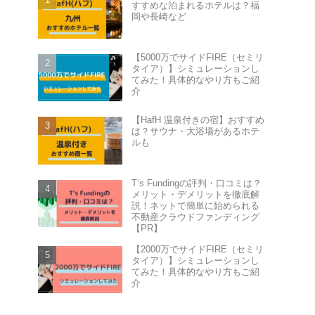
すすめな泊まれるホテルは？福
岡や長崎など
【5000万でサイドFIRE（セミリ
タイア）】シミュレーションし
てみた！具体的なやり方もご紹
介
【HafH 温泉付きの宿】おすすめ
は？サウナ・大浴場があるホテ
ルも
T‘s Fundingの評判・口コミは？
メリット・デメリットを徹底解
説！ネットで簡単に始められる
不動産クラウドファンディング
【PR】
【2000万でサイドFIRE（セミリ
タイア）】シミュレーションし
てみた！具体的なやり方もご紹
介