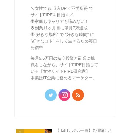
＼女性でも 収入UP × 不労所得 で
サイドFIREを目指す／
🌟家庭もキャリアも諦めない！
🌟副業11ヶ月目に単月7万達成
🌟"好きな場所" で "好きな時間" に
"好きなコト" をして生きるため毎日
発信中
毎月5.6万円の積立投資と副業に挑
戦をしながら、サイドFIRE目指して
いる【女性サイドFIRE研究家】
本業はIT企業に務めるマーケター。
【HafH ホテル一覧】九州編！お