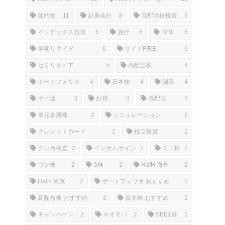
節約術
11
証券会社
8
高配当株投資
6
インデックス投資
6
旅行
6
FIRE
6
早期リタイア
6
サイドFIRE
6
セミリタイア
5
高配当株
4
ポートフォリオ
4
日本株
4
副業
4
ポイ活
3
お得
3
高配当
3
単元未満株
2
シミュレーション
2
クレジットカード
2
積立投資
2
クレカ積立
2
インカムゲイン
2
ミニ株
2
ワン株
2
S株
2
HafH 海外
2
HafH 東京
2
ポートフォリオ おすすめ
2
高配当株 おすすめ
2
日本株 おすすめ
2
キャンペーン
2
ネオモバ
2
SBI証券
2