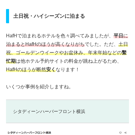
土日祝・ハイシーズンに泊まる
HafHで泊まれるホテルを色々調べてみましたが、
平日
に
泊まるとHafHのほうが高くなりがち
でした。ただ、
土日
祝、ゴールデンウイークやお盆休み、年末年始などの
繫
忙期
は他ホテル予約サイトの料金が跳ね上がるため、
HafHのほうが
断然
安く
なります！
いくつか事例を紹介しますね。
シタディーンハーバーフロント横浜