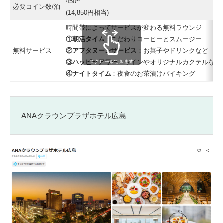
450~
必要コイン数/泊
(14,850円相当)
時間帯によってサービスが変わる無料ラウンジ
①朝活タイム
：こだわりコーヒーとスムージー
無料サービス
②アフタヌーンサービス
：お菓子やドリンクなど
③ハッピーアワー
：ワインやオリジナルカクテルなど
スクロールできます
④ナイトタイム
：夜食のお茶漬けバイキング
ANAクラウンプラザホテル広島