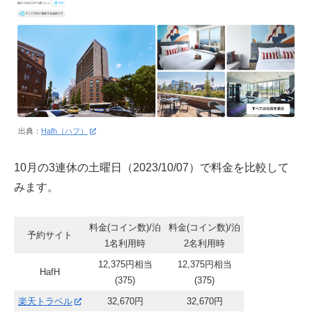
出典：
Hafh（ハフ）
10月の3連休の土曜日（2023/10/07）で料金を比較して
みます。
料金(コイン数)/泊
料金(コイン数)/泊
予約サイト
1名利用時
2名利用時
12,375円相当
12,375円相当
HafH
(375)
(375)
楽天トラベル
32,670円
32,670円