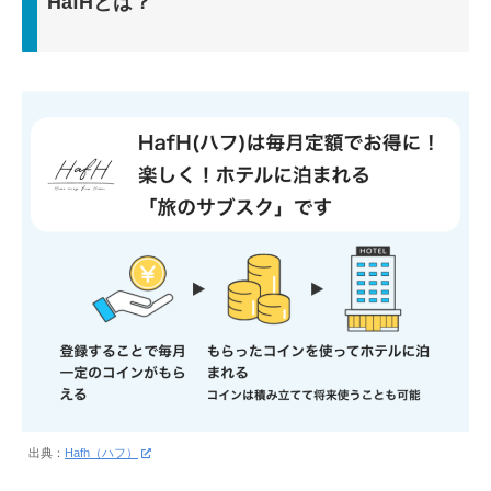
HafHとは？
出典：
Hafh（ハフ）