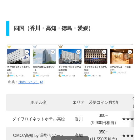
四国（香川・高知・徳島・愛媛）
出典：
Hafh（ハフ）
Goo
ホテル名
エリア
必要コイン数/泊
口
300~
ダイワロイネットホテル高松
香川
★★★★☆
（9,900円相当）
350~
OMO7高知 by 星野リゾート
高知
★★★★☆
(11,550円相当)