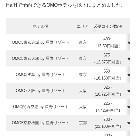
HafHで予約できるOMOホテルを以下にまとめました。
ホテル名
エリア
必要コイン数/泊
400~
OMO3東京赤坂 by 星野リゾート
東京
★★
（13,50円相当）
375~
OMO5東京大塚 by 星野リゾート
東京
★★
（12,375円相当）
550~
OMO3浅草 by 星野リゾート
東京
★★
（18,150円相当）
325~
OMO7大阪 by 星野リゾート
大阪
★★
(10,725円相当)
225~
OMO関西空港 by 星野リゾート
大阪
★★
(7,425円相当)
700~
OMO5京都祇園 by 星野リゾート
京都
★★
(23,100円相当)
300~