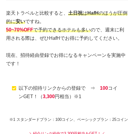
楽天トラベルと比較すると、
土日祝
は
HafH
のほうが圧倒
的に
安い
ですね。
50~70%OF
F
で予約できるホテルも多い
ので、週末に利
用される際は、ぜひHafHでお得に予約してください。
現在、招待経由登録でお得になるキャンペーンを実施中
です！
以下の招待リンクからの登録で ⇒
100
コイ
ンGET！（
3,300
円相当）※1
※1 スタンダードプラン：100コイン、ベーシックプラン：25コイン
＼紹介リンク経由で3,300円相当をGET！／