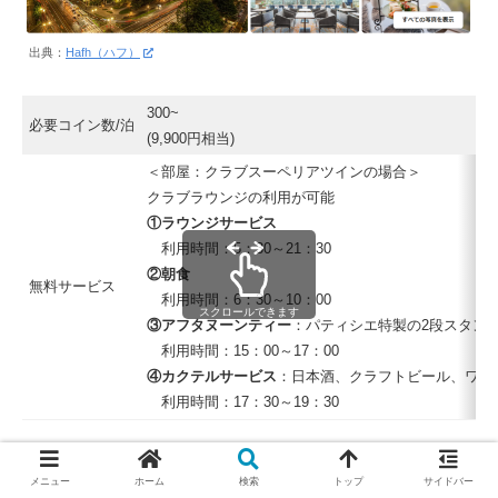
出典：
Hafh（ハフ）
300~
必要コイン数/泊
(9,900円相当)
＜部屋：クラブスーペリアツインの場合＞
クラブラウンジの利用が可能
①ラウンジサービス
利用時間：5：30～21：30
②朝食
無料サービス
利用時間：6：30～10：00
スクロールできます
③アフタヌーンティー
：パティシエ特製の2段スタン
利用時間：15：00～17：00
④カクテルサービス
：日本酒、クラフトビール、ワイ
利用時間：17：30～19：30
現在、招待経由登録でお得になるキャンペーンを実施中
メニュー
ホーム
検索
トップ
サイドバー