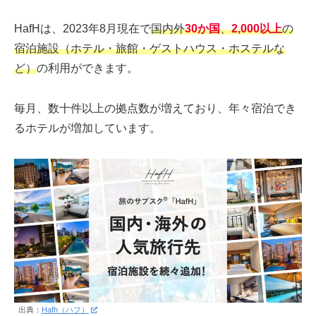
HafHは、2023年8月現在で
国内外
30か国
、
2,000以上
の
宿泊施設（ホテル・旅館・ゲストハウス・ホステルな
ど）
の利用ができます。
毎月、数十件以上の拠点数が増えており、年々宿泊でき
るホテルが増加しています。
出典：
Hafh（ハフ）