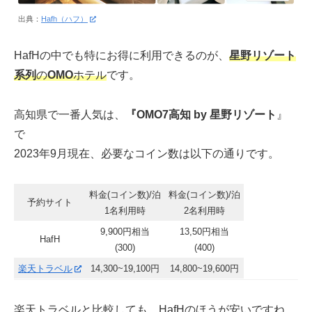
出典：
Hafh（ハフ）
HafHの中でも特にお得に利用できるのが、
星野リゾート
系列
の
OMO
ホテル
です。
高知県で一番人気は、
『OMO7高知 by 星野リゾート
』
で
2023年9月現在、必要なコイン数は以下の通りです。
料金(コイン数)/泊
料金(コイン数)/泊
予約サイト
1名利用時
2名利用時
9,900円相当
13,50円相当
HafH
(300)
(400)
楽天トラベル
14,300~19,100円
14,800~19,600円
楽天トラベルと比較しても、HafHのほうが安いですね。