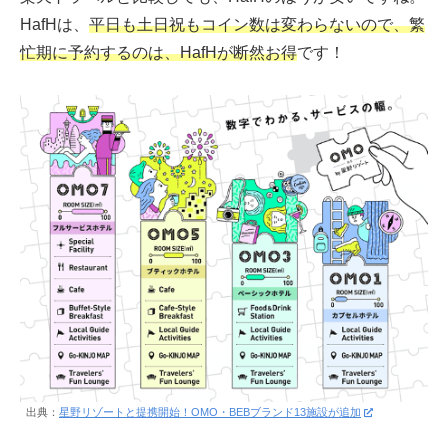
HafHは、
平日も土日祝もコイン数は変わらないので、繁
忙期に予約するのは、HafHが断然お得
です！
出典：
星野リゾートと提携開始！OMO・BEBブランド13施設が追加