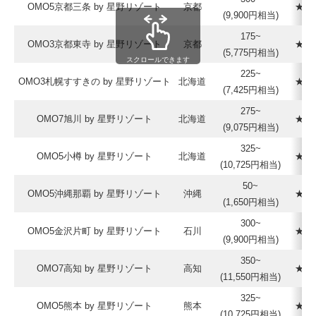
OMO5京都三条 by 星野リゾート
京都
★★
(9,900円相当)
175~
OMO3京都東寺 by 星野リゾート
京都
★★
(5,775円相当)
スクロールできます
225~
OMO3札幌すすきの by 星野リゾート
北海道
★★
(7,425円相当)
275~
OMO7旭川 by 星野リゾート
北海道
★★
(9,075円相当)
325~
OMO5小樽 by 星野リゾート
北海道
★★
(10,725円相当)
50~
OMO5沖縄那覇 by 星野リゾート
沖縄
★★
(1,650円相当)
300~
OMO5金沢片町 by 星野リゾート
石川
★★
(9,900円相当)
350~
OMO7高知 by 星野リゾート
高知
★★
(11,550円相当)
325~
OMO5熊本 by 星野リゾート
熊本
★★
(10,725円相当)