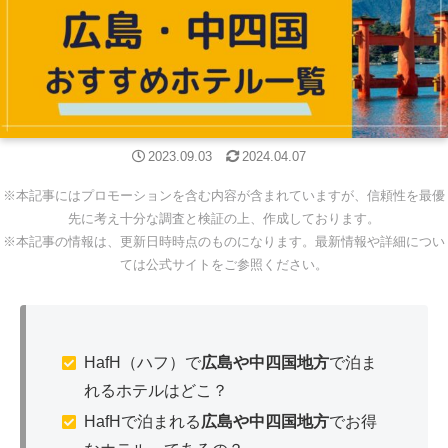
2023.09.03
2024.04.07
※本記事にはプロモーションを含む内容が含まれていますが、信頼性を最優
先に考え十分な調査と検証の上、作成しております。
※本記事の情報は、更新日時時点のものになります。最新情報や詳細につい
ては公式サイトをご参照ください。
HafH（ハフ）で
広島や中四国地方
で泊ま
れるホテルはどこ？
HafHで泊まれる
広島や中四国地方
でお得