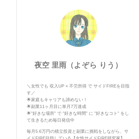
夜空 里雨（よぞら りう）
＼女性でも 収入UP × 不労所得 で サイドFIREを目指
す／
🌟家庭もキャリアも諦めない！
🌟副業11ヶ月目に単月7万達成
🌟"好きな場所" で "好きな時間" に "好きなコト" をし
て生きるため毎日発信中
毎月5.6万円の積立投資と副業に挑戦をしながら、サ
イドFIRE目指している【女性サイドFIRE研究家】