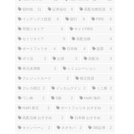
節約術
11
証券会社
8
高配当株投資
6
インデックス投資
6
旅行
6
FIRE
6
早期リタイア
6
サイドFIRE
6
セミリタイア
5
高配当株
4
ポートフォリオ
4
日本株
4
副業
4
ポイ活
3
お得
3
高配当
3
単元未満株
2
シミュレーション
2
クレジットカード
2
積立投資
2
クレカ積立
2
インカムゲイン
2
ミニ株
2
ワン株
2
S株
2
HafH 海外
2
HafH 東京
2
ポートフォリオ おすすめ
2
高配当株 おすすめ
2
日本株 おすすめ
2
キャンペーン
2
ネオモバ
2
SBI証券
2