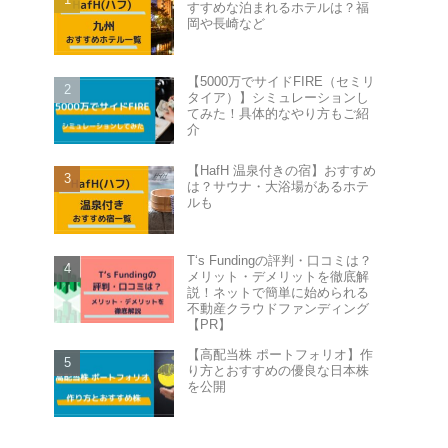
すすめな泊まれるホテルは？福
岡や長崎など
【5000万でサイドFIRE（セミリ
タイア）】シミュレーションし
てみた！具体的なやり方もご紹
介
【HafH 温泉付きの宿】おすすめ
は？サウナ・大浴場があるホテ
ルも
T‘s Fundingの評判・口コミは？
メリット・デメリットを徹底解
説！ネットで簡単に始められる
不動産クラウドファンディング
【PR】
【高配当株 ポートフォリオ】作
り方とおすすめの優良な日本株
を公開