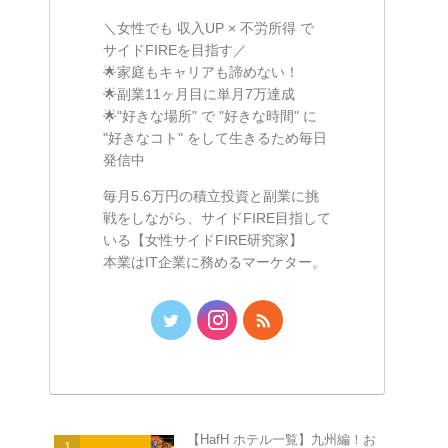
＼女性でも 収入UP × 不労所得 で
サイドFIREを目指す／
🌟家庭もキャリアも諦めない！
🌟副業11ヶ月目に単月7万達成
🌟"好きな場所" で "好きな時間" に
"好きなコト" をして生きるため毎日
発信中
毎月5.6万円の積立投資と副業に挑
戦をしながら、サイドFIRE目指して
いる【女性サイドFIRE研究家】
本業はIT企業に務めるマーケター。
【HafH ホテル一覧】九州編！お