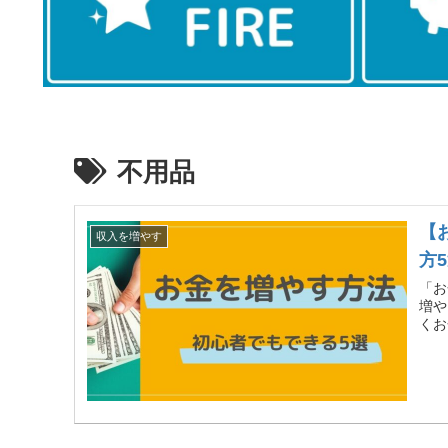
不用品
【
収入を増やす
方
「お
増や
くお