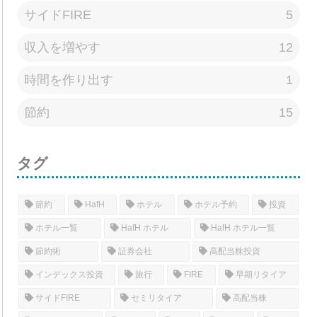
サイドFIRE
5
収入を増やす
12
時間を作り出す
1
節約
15
タグ
節約
HafH
ホテル
ホテル予約
投資
ホテル一覧
HafH ホテル
HafH ホテル一覧
節約術
証券会社
高配当株投資
インデックス投資
旅行
FIRE
早期リタイア
サイドFIRE
セミリタイア
高配当株