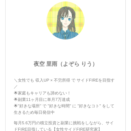
夜空 里雨（よぞら りう）
＼女性でも 収入UP × 不労所得 で サイドFIREを目指す
／
🌟家庭もキャリアも諦めない！
🌟副業11ヶ月目に単月7万達成
🌟"好きな場所" で "好きな時間" に "好きなコト" をして
生きるため毎日発信中
毎月5.6万円の積立投資と副業に挑戦をしながら、サイ
ドFIRE目指している【女性サイドFIRE研究家】