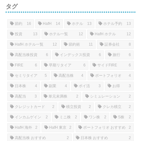
タグ
節約
16
HafH
14
ホテル
13
ホテル予約
13
投資
13
ホテル一覧
12
HafH ホテル
12
HafH ホテル一覧
12
節約術
11
証券会社
8
高配当株投資
6
インデックス投資
6
旅行
6
FIRE
6
早期リタイア
6
サイドFIRE
6
セミリタイア
5
高配当株
4
ポートフォリオ
4
日本株
4
副業
4
ポイ活
3
お得
3
高配当
3
単元未満株
2
シミュレーション
2
クレジットカード
2
積立投資
2
クレカ積立
2
インカムゲイン
2
ミニ株
2
ワン株
2
S株
2
HafH 海外
2
HafH 東京
2
ポートフォリオ おすすめ
2
高配当株 おすすめ
2
日本株 おすすめ
2