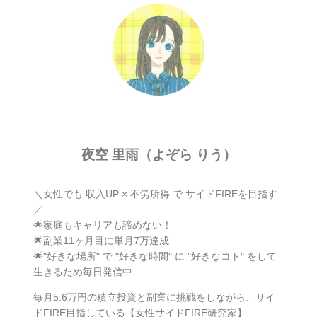
夜空 里雨（よぞら りう）
＼女性でも 収入UP × 不労所得 で サイドFIREを目指す
／
🌟家庭もキャリアも諦めない！
🌟副業11ヶ月目に単月7万達成
🌟"好きな場所" で "好きな時間" に "好きなコト" をして
生きるため毎日発信中
毎月5.6万円の積立投資と副業に挑戦をしながら、サイ
ドFIRE目指している【女性サイドFIRE研究家】