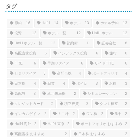
タグ
節約
16
HafH
14
ホテル
13
ホテル予約
13
投資
13
ホテル一覧
12
HafH ホテル
12
HafH ホテル一覧
12
節約術
11
証券会社
8
高配当株投資
6
インデックス投資
6
旅行
6
FIRE
6
早期リタイア
6
サイドFIRE
6
セミリタイア
5
高配当株
4
ポートフォリオ
4
日本株
4
副業
4
ポイ活
3
お得
3
高配当
3
単元未満株
2
シミュレーション
2
クレジットカード
2
積立投資
2
クレカ積立
2
インカムゲイン
2
ミニ株
2
ワン株
2
S株
2
HafH 海外
2
HafH 東京
2
ポートフォリオ おすすめ
2
高配当株 おすすめ
2
日本株 おすすめ
2