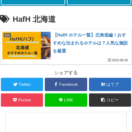
HafH 北海道
【HafH ホテル一覧】北海道編！おす
節約
すめな泊まれるホテルは？人気な施設
を厳選
2023.08.30
シェアする
Twitter
Facebook
はてブ
Pocket
LINE
コピー