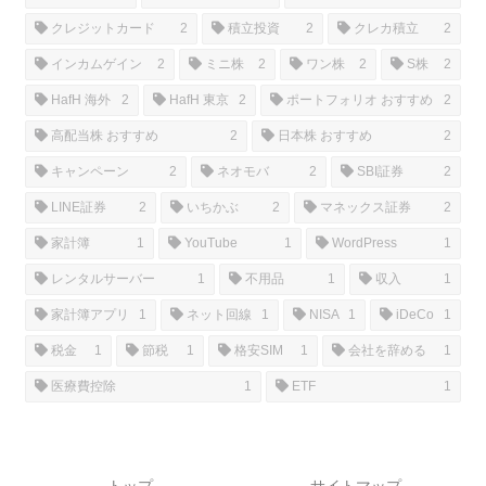
クレジットカード
2
積立投資
2
クレカ積立
2
インカムゲイン
2
ミニ株
2
ワン株
2
S株
2
HafH 海外
2
HafH 東京
2
ポートフォリオ おすすめ
2
高配当株 おすすめ
2
日本株 おすすめ
2
キャンペーン
2
ネオモバ
2
SBI証券
2
LINE証券
2
いちかぶ
2
マネックス証券
2
家計簿
1
YouTube
1
WordPress
1
レンタルサーバー
1
不用品
1
収入
1
家計簿アプリ
1
ネット回線
1
NISA
1
iDeCo
1
税金
1
節税
1
格安SIM
1
会社を辞める
1
医療費控除
1
ETF
1