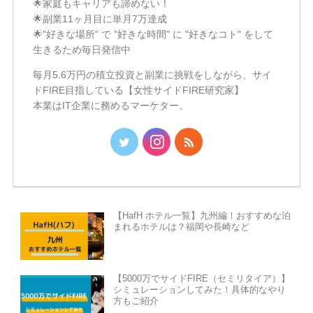
🌟家庭もキャリアも諦めない！
🌟副業11ヶ月目に単月7万達成
🌟"好きな場所" で "好きな時間" に "好きなコト" をして
生きるため毎日発信中
毎月5.6万円の積立投資と副業に挑戦をしながら、サイ
ドFIRE目指している【女性サイドFIRE研究家】
本業はIT企業に務めるマーケター。
【HafH ホテル一覧】九州編！おすすめな泊
まれるホテルは？福岡や長崎など
【5000万でサイドFIRE（セミリタイア）】
シミュレーションしてみた！具体的なやり
方もご紹介