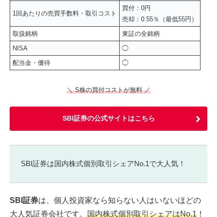
買付：0円
1回あたりの売買手数料・取引コスト
売却：0.55％（最低55円）
取扱銘柄
東証の全銘柄
NISA
◯
配当金・優待
◯
＼ S株の買付コストが無料 ／
SBI証券の公式サイトはこちら
SBI証券は国内株式個別取引シェアNo.1で大人気！
SBI証券
は、個人投資家なら知らない人はいないほどの
大人気証券会社です。
国内株式個別取引シェアはNo.1
！