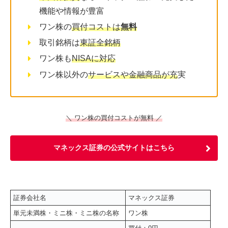
機能や情報が豊富
ワン株の
買付コストは
無料
取引銘柄は
東証全銘柄
ワン株も
NISAに対応
ワン株以外の
サービスや金融商品が充
実
＼ ワン株の買付コストが無料 ／
マネックス証券の公式サイトはこちら
証券会社名
マネックス証券
単元未満株・ミニ株・ミニ株の名称
ワン株