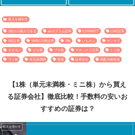
収入を増やす
1株から購入できる
auカブコム証券
CONNECT
LINE証券
SBI証券
SMBC日興証券
S株
いちかぶ
キンカブ
ネオモバ
ひな株
プチ株
マネックス証券
ミニ株
ワン株
単元未満株
投資
証券会社
高配当株投資
【1株（単元未満株・ミニ株）から買え
る証券会社】徹底比較！手数料の安いお
すすめの証券は？
収入を増やす