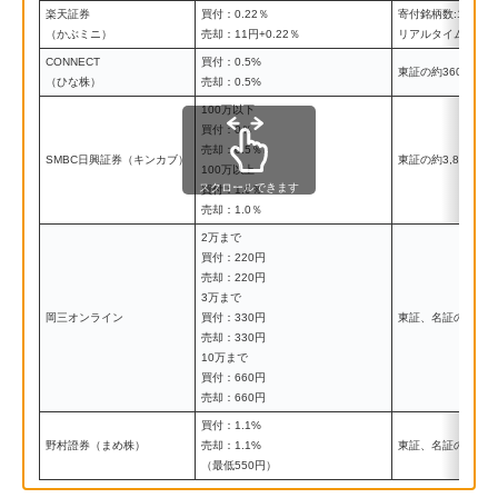
楽天証券
買付：0.22％
寄付銘柄数:1,602本
（かぶミニ）
売却：11円+0.22％
リアルタイム銘柄数:
CONNECT
買付：0.5%
東証の約360本以上
（ひな株）
売却：0.5%
100万以下
買付：0％
売却：0.5％
SMBC日興証券（キンカブ）
東証の約3,800本以
100万以上
スクロールできます
買付：1.0％
売却：1.0％
2万まで
買付：220円
売却：220円
3万まで
岡三オンライン
買付：330円
東証、名証の全銘柄
売却：330円
10万まで
買付：660円
売却：660円
買付：1.1%
野村證券（まめ株）
売却：1.1%
東証、名証の全銘柄
（最低550円）