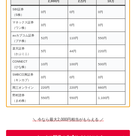
2,000円
2万円
10万
SBI証券
0円
0円
0円
（S株）
マネックス証券
0円
0円
0円
（ワン株）
auカブコム証券
52円
110円
550円
（プチ株）
楽天証券
5円
44円
220円
（かぶミニ）
CONNECT
10円
100円
500円
（ひな株）
SMBC日興証券
0円
0円
0円
（キンカブ）
岡三オンライン
220円
220円
660円
野村證券
550円
550円
1,100円
（まめ株）
＼ 今なら最大2,000円相当がもらえる ／