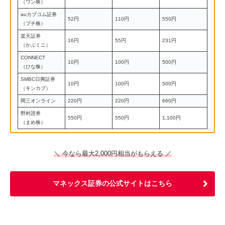
（ワン株）
auカブコム証券
52円
110円
550円
（プチ株）
楽天証券
16円
55円
231円
（かぶミニ）
CONNECT
10円
100円
500円
（ひな株）
SMBC日興証券
10円
100円
500円
（キンカブ）
岡三オンライン
220円
220円
660円
野村證券
550円
550円
1,100円
（まめ株）
＼ 今なら最大2,000円相当がもらえる ／
マネックス証券の公式サイトはこちら