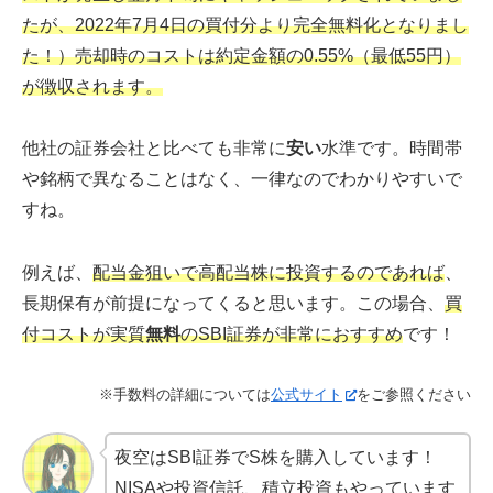
たが、2022年7月4日の買付分より完全無料化となりまし
た！）売却時のコストは約定金額の0.55%（最低55円）
が徴収されます。
他社の証券会社と比べても非常に
安い
水準です。時間帯
や銘柄で異なることはなく、一律なのでわかりやすいで
すね。
例えば、
配当金狙いで高配当株に投資するのであれば
、
長期保有が前提になってくると思います。この場合、
買
付コストが実質
無料
のSBI証券が非常におすすめ
です！
※手数料の詳細については
公式サイト
をご参照ください
夜空はSBI証券でS株を購入しています！
NISAや投資信託、積立投資もやっています