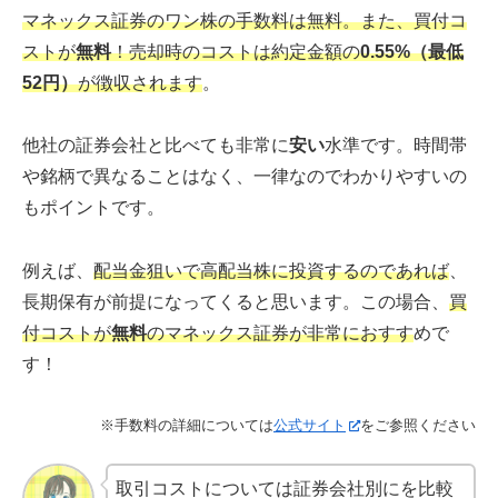
マネックス証券のワン株の手数料は無料。
また、買付コ
ストが
無料
！売却時のコストは約定金額の
0.55%（最低
52円）
が徴収されます
。
他社の証券会社と比べても非常に
安い
水準です。時間帯
や銘柄で異なることはなく、一律なのでわかりやすいの
もポイントです。
例えば、
配当金狙いで高配当株に投資するのであれば
、
長期保有が前提になってくると思います。この場合、
買
付コストが
無料
のマネックス証券が非常におすす
めで
す！
※手数料の詳細については
公式サイト
をご参照ください
取引コストについては証券会社別にを比較