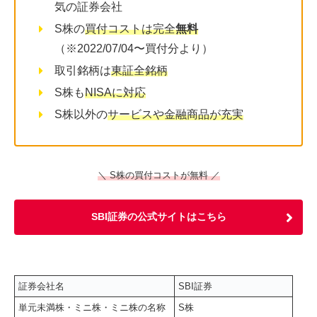
気の証券会社
S株の
買付コストは完全
無料
（※2022/07/04〜買付分より）
取引銘柄は
東証全銘柄
S株も
NISAに対応
S株以外の
サービスや金融商品が充実
＼ S株の買付コストが無料 ／
SBI証券の公式サイトはこちら
証券会社名
SBI証券
単元未満株・ミニ株・ミニ株の名称
S株