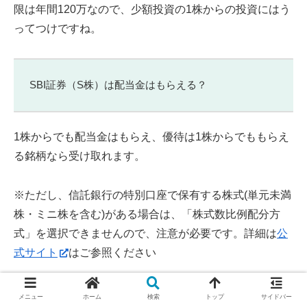
限は年間120万なので、少額投資の1株からの投資にはう
ってつけですね。
SBI証券（S株）は配当金はもらえる？
1株からでも配当金はもらえ、優待は1株からでももらえ
る銘柄なら受け取れます。
※ただし、信託銀行の特別口座で保有する株式(単元未満
株・ミニ株を含む)がある場合は、「株式数比例配分方
式」を選択できませんので、注意が必要です。詳細は
公
式サイト
はご参照ください
＼ S株の買付コストが無料 ／
メニュー
ホーム
検索
トップ
サイドバー