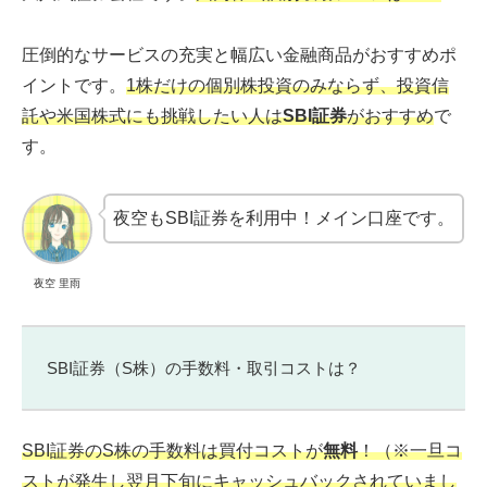
圧倒的なサービスの充実と幅広い金融商品がおすすめポ
イントです。
1株だけの個別株投資のみならず、投資信
託や米国株式にも挑戦したい人は
SBI証券
がおすすめ
で
す。
夜空もSBI証券を利用中！メイン口座です。
夜空 里雨
SBI証券（S株）の手数料・取引コストは？
SBI証券のS株の手数料は買付コストが
無料
！（※一旦コ
ストが発生し翌月下旬にキャッシュバックされていまし