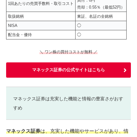
買付：0円
1回あたりの売買手数料・取引コスト
売却：0.55％（最低52円）
取扱銘柄
東証、名証の全銘柄
NISA
◯
配当金・優待
◯
＼ ワン株の買付コストが無料 ／
マネックス証券の公式サイトはこちら
マネックス証券は充実した機能と情報の豊富さがおす
すめ
マネックス証券
は、充実した機能やサービスがあり、情