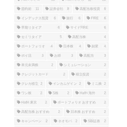
節約術
11
証券会社
8
高配当株投資
6
インデックス投資
6
旅行
6
FIRE
6
早期リタイア
6
サイドFIRE
6
セミリタイア
5
高配当株
4
ポートフォリオ
4
日本株
4
副業
4
ポイ活
3
お得
3
高配当
3
単元未満株
2
シミュレーション
2
クレジットカード
2
積立投資
2
クレカ積立
2
インカムゲイン
2
ミニ株
2
ワン株
2
S株
2
HafH 海外
2
HafH 東京
2
ポートフォリオ おすすめ
2
高配当株 おすすめ
2
日本株 おすすめ
2
キャンペーン
2
ネオモバ
2
SBI証券
2