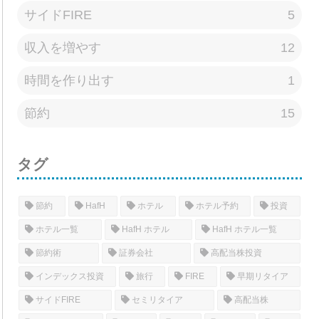
サイドFIRE
5
収入を増やす
12
時間を作り出す
1
節約
15
タグ
節約
HafH
ホテル
ホテル予約
投資
ホテル一覧
HafH ホテル
HafH ホテル一覧
節約術
証券会社
高配当株投資
インデックス投資
旅行
FIRE
早期リタイア
サイドFIRE
セミリタイア
高配当株