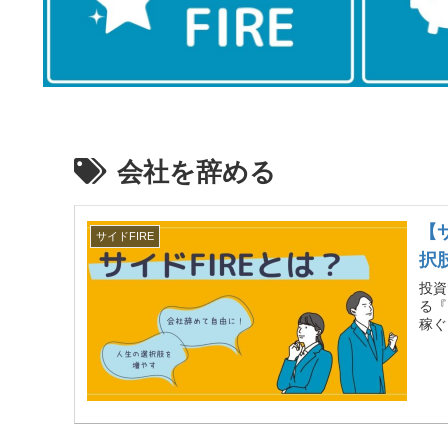
会社を辞める
【
サイドFIRE
択
投資
る『
稼ぐ