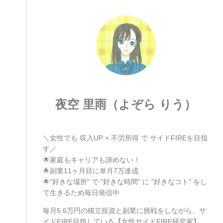
夜空 里雨（よぞら りう）
＼女性でも 収入UP × 不労所得 で サイドFIREを目指
す／
🌟家庭もキャリアも諦めない！
🌟副業11ヶ月目に単月7万達成
🌟"好きな場所" で "好きな時間" に "好きなコト" をし
て生きるため毎日発信中
毎月5.6万円の積立投資と副業に挑戦をしながら、サ
イドFIRE目指している【女性サイドFIRE研究家】