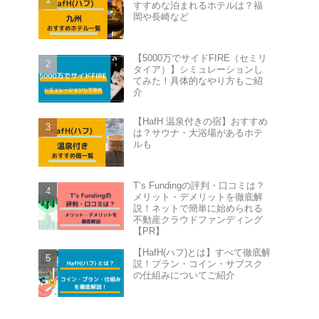
すすめな泊まれるホテルは？福
岡や長崎など
【5000万でサイドFIRE（セミリ
タイア）】シミュレーションし
てみた！具体的なやり方もご紹
介
【HafH 温泉付きの宿】おすすめ
は？サウナ・大浴場があるホテ
ルも
T‘s Fundingの評判・口コミは？
メリット・デメリットを徹底解
説！ネットで簡単に始められる
不動産クラウドファンディング
【PR】
【HafH(ハフ)とは】すべて徹底解
説！プラン・コイン・サブスク
の仕組みについてご紹介