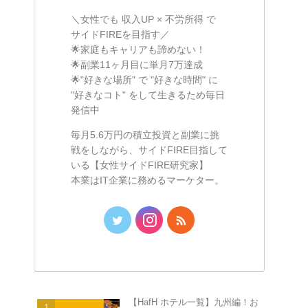
＼女性でも 収入UP × 不労所得 で
サイドFIREを目指す／
🌟家庭もキャリアも諦めない！
🌟副業11ヶ月目に単月7万達成
🌟"好きな場所" で "好きな時間" に
"好きなコト" をして生きるため毎日
発信中
毎月5.6万円の積立投資と副業に挑
戦をしながら、サイドFIRE目指して
いる【女性サイドFIRE研究家】
本業はIT企業に務めるマーケター。
【HafH ホテル一覧】九州編！お