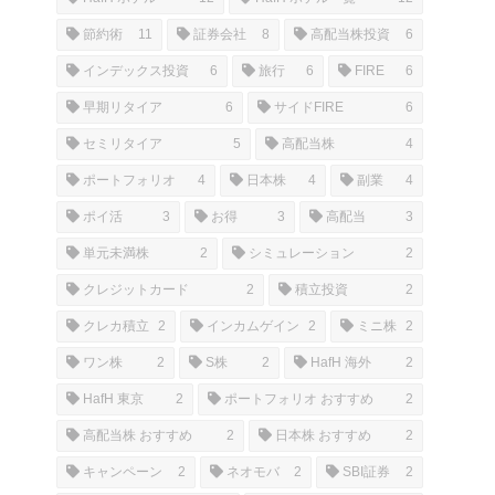
節約術
11
証券会社
8
高配当株投資
6
インデックス投資
6
旅行
6
FIRE
6
早期リタイア
6
サイドFIRE
6
セミリタイア
5
高配当株
4
ポートフォリオ
4
日本株
4
副業
4
ポイ活
3
お得
3
高配当
3
単元未満株
2
シミュレーション
2
クレジットカード
2
積立投資
2
クレカ積立
2
インカムゲイン
2
ミニ株
2
ワン株
2
S株
2
HafH 海外
2
HafH 東京
2
ポートフォリオ おすすめ
2
高配当株 おすすめ
2
日本株 おすすめ
2
キャンペーン
2
ネオモバ
2
SBI証券
2