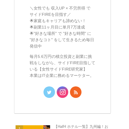
＼女性でも 収入UP × 不労所得 で
サイドFIREを目指す／
🌟家庭もキャリアも諦めない！
🌟副業11ヶ月目に単月7万達成
🌟"好きな場所" で "好きな時間" に
"好きなコト" をして生きるため毎日
発信中
毎月5.6万円の積立投資と副業に挑
戦をしながら、サイドFIRE目指して
いる【女性サイドFIRE研究家】
本業はIT企業に務めるマーケター。
【HafH ホテル一覧】九州編！お