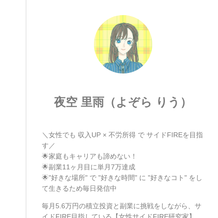
夜空 里雨（よぞら りう）
＼女性でも 収入UP × 不労所得 で サイドFIREを目指
す／
🌟家庭もキャリアも諦めない！
🌟副業11ヶ月目に単月7万達成
🌟"好きな場所" で "好きな時間" に "好きなコト" をし
て生きるため毎日発信中
毎月5.6万円の積立投資と副業に挑戦をしながら、サ
イドFIRE目指している【女性サイドFIRE研究家】