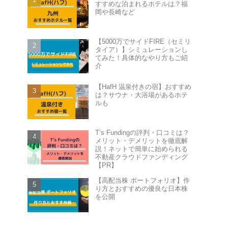
すすめな泊まれるホテルは？福
岡や長崎など
【5000万でサイドFIRE（セミリ
タイア）】シミュレーションし
てみた！具体的なやり方もご紹
介
【HafH 温泉付きの宿】おすすめ
は？サウナ・大浴場があるホテ
ルも
T‘s Fundingの評判・口コミは？
メリット・デメリットを徹底解
説！ネットで簡単に始められる
不動産クラウドファンディング
【PR】
【高配当株 ポートフォリオ】作
り方とおすすめの優良な日本株
を公開