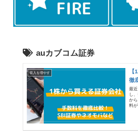
auカブコム証券
【
収入を増やす
徹
最近
し、
から
料が
てみ