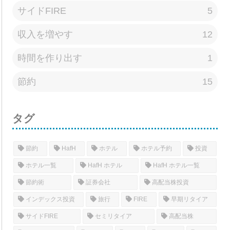
サイドFIRE
5
収入を増やす
12
時間を作り出す
1
節約
15
タグ
節約
HafH
ホテル
ホテル予約
投資
ホテル一覧
HafH ホテル
HafH ホテル一覧
節約術
証券会社
高配当株投資
インデックス投資
旅行
FIRE
早期リタイア
サイドFIRE
セミリタイア
高配当株