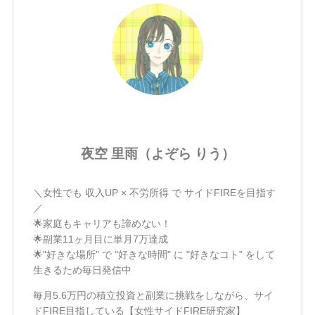
夜空 里雨（よぞら りう）
＼女性でも 収入UP × 不労所得 で サイドFIREを目指す
／
🌟家庭もキャリアも諦めない！
🌟副業11ヶ月目に単月7万達成
🌟"好きな場所" で "好きな時間" に "好きなコト" をして
生きるため毎日発信中
毎月5.6万円の積立投資と副業に挑戦をしながら、サイ
ドFIRE目指している【女性サイドFIRE研究家】