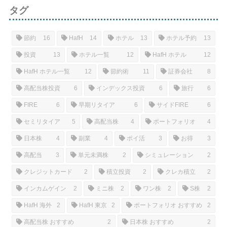
タグ
節約
16
HafH
14
ホテル
13
ホテル予約
13
投資
13
ホテル一覧
12
HafH ホテル
12
HafH ホテル一覧
12
節約術
11
証券会社
8
高配当株投資
6
インデックス投資
6
旅行
6
FIRE
6
早期リタイア
6
サイドFIRE
6
セミリタイア
5
高配当株
4
ポートフォリオ
4
日本株
4
副業
4
ポイ活
3
お得
3
高配当
3
単元未満株
2
シミュレーション
2
クレジットカード
2
積立投資
2
クレカ積立
2
インカムゲイン
2
ミニ株
2
ワン株
2
S株
2
HafH 海外
2
HafH 東京
2
ポートフォリオ おすすめ
2
高配当株 おすすめ
2
日本株 おすすめ
2