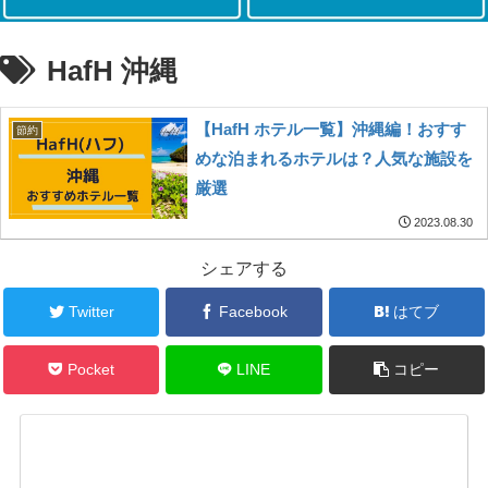
HafH 沖縄
【HafH ホテル一覧】沖縄編！おすす
節約
めな泊まれるホテルは？人気な施設を
厳選
2023.08.30
シェアする
Twitter
Facebook
はてブ
Pocket
LINE
コピー