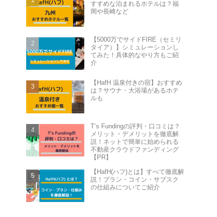
すすめな泊まれるホテルは？福
岡や長崎など
【5000万でサイドFIRE（セミリ
タイア）】シミュレーションし
てみた！具体的なやり方もご紹
介
【HafH 温泉付きの宿】おすすめ
は？サウナ・大浴場があるホテ
ルも
T‘s Fundingの評判・口コミは？
メリット・デメリットを徹底解
説！ネットで簡単に始められる
不動産クラウドファンディング
【PR】
【HafH(ハフ)とは】すべて徹底解
説！プラン・コイン・サブスク
の仕組みについてご紹介