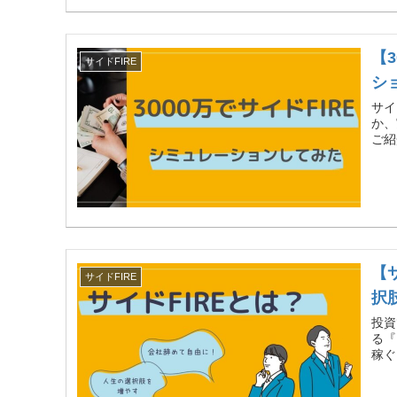
【
サイドFIRE
シ
サイ
か、
ご紹
【
サイドFIRE
択
投資
る『
稼ぐ