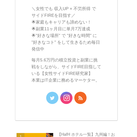
＼女性でも 収入UP × 不労所得 で
サイドFIREを目指す／
🌟家庭もキャリアも諦めない！
🌟副業11ヶ月目に単月7万達成
🌟"好きな場所" で "好きな時間" に
"好きなコト" をして生きるため毎日
発信中
毎月5.6万円の積立投資と副業に挑
戦をしながら、サイドFIRE目指して
いる【女性サイドFIRE研究家】
本業はIT企業に務めるマーケター。
【HafH ホテル一覧】九州編！お