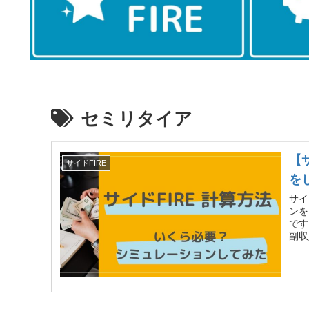
セミリタイア
【
サイドFIRE
を
サイ
ンを
です
副収