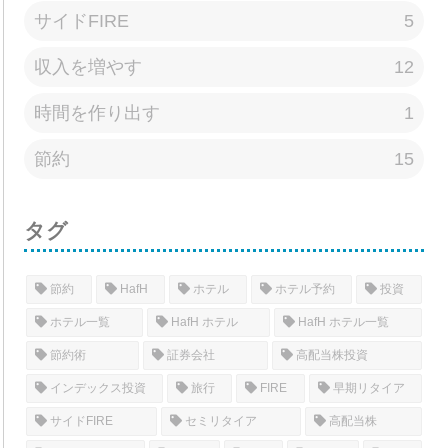
サイドFIRE
5
収入を増やす
12
時間を作り出す
1
節約
15
タグ
節約
HafH
ホテル
ホテル予約
投資
ホテル一覧
HafH ホテル
HafH ホテル一覧
節約術
証券会社
高配当株投資
インデックス投資
旅行
FIRE
早期リタイア
サイドFIRE
セミリタイア
高配当株