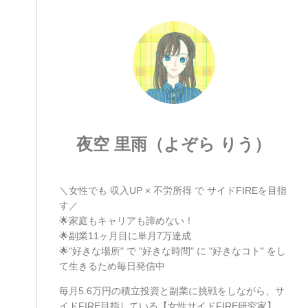
夜空 里雨（よぞら りう）
＼女性でも 収入UP × 不労所得 で サイドFIREを目指
す／
🌟家庭もキャリアも諦めない！
🌟副業11ヶ月目に単月7万達成
🌟"好きな場所" で "好きな時間" に "好きなコト" をし
て生きるため毎日発信中
毎月5.6万円の積立投資と副業に挑戦をしながら、サ
イドFIRE目指している【女性サイドFIRE研究家】