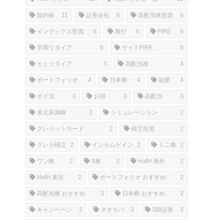
節約術
11
証券会社
8
高配当株投資
6
インデックス投資
6
旅行
6
FIRE
6
早期リタイア
6
サイドFIRE
6
セミリタイア
5
高配当株
4
ポートフォリオ
4
日本株
4
副業
4
ポイ活
3
お得
3
高配当
3
単元未満株
2
シミュレーション
2
クレジットカード
2
積立投資
2
クレカ積立
2
インカムゲイン
2
ミニ株
2
ワン株
2
S株
2
HafH 海外
2
HafH 東京
2
ポートフォリオ おすすめ
2
高配当株 おすすめ
2
日本株 おすすめ
2
キャンペーン
2
ネオモバ
2
SBI証券
2