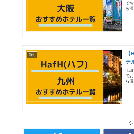
でお
ら温
【
節約
テ
Ha
でお
ら温
シ