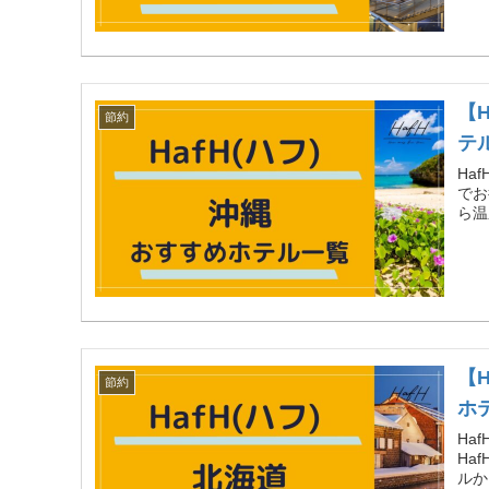
【
節約
テ
Ha
でお
ら温
【
節約
ホ
Ha
Ha
ルか