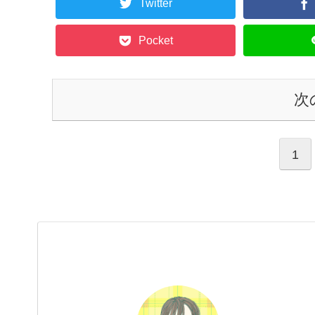
Twitter
Pocket
次
1