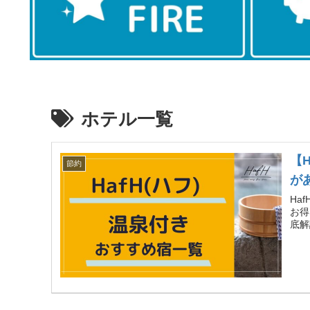
ホテル一覧
【
節約
が
Ha
お得
底解