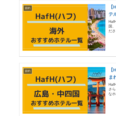
【
節約
テ
Ha
国、
ださ
【
節約
ま
Ha
さら
なホ