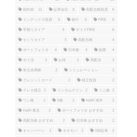
節約術
11
証券会社
8
高配当株投資
6
インデックス投資
6
旅行
6
FIRE
6
早期リタイア
6
サイドFIRE
6
セミリタイア
5
高配当株
4
ポートフォリオ
4
日本株
4
副業
4
ポイ活
3
お得
3
高配当
3
単元未満株
2
シミュレーション
2
クレジットカード
2
積立投資
2
クレカ積立
2
インカムゲイン
2
ミニ株
2
ワン株
2
S株
2
HafH 海外
2
HafH 東京
2
ポートフォリオ おすすめ
2
高配当株 おすすめ
2
日本株 おすすめ
2
キャンペーン
2
ネオモバ
2
SBI証券
2