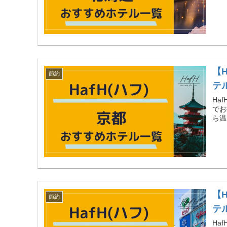
【
節約
テ
Ha
でお
ら温
【
節約
テ
Ha