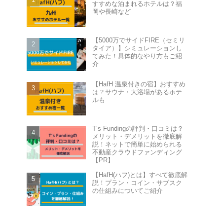
すすめな泊まれるホテルは？福
岡や長崎など
【5000万でサイドFIRE（セミリ
タイア）】シミュレーションし
てみた！具体的なやり方もご紹
介
【HafH 温泉付きの宿】おすすめ
は？サウナ・大浴場があるホテ
ルも
T‘s Fundingの評判・口コミは？
メリット・デメリットを徹底解
説！ネットで簡単に始められる
不動産クラウドファンディング
【PR】
【HafH(ハフ)とは】すべて徹底解
説！プラン・コイン・サブスク
の仕組みについてご紹介