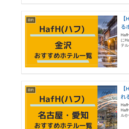
【
節約
る
Ha
にH
テル
【
節約
れ
Ha
Ha
ルか