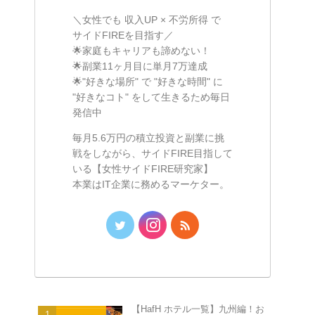
＼女性でも 収入UP × 不労所得 で
サイドFIREを目指す／
🌟家庭もキャリアも諦めない！
🌟副業11ヶ月目に単月7万達成
🌟"好きな場所" で "好きな時間" に
"好きなコト" をして生きるため毎日
発信中
毎月5.6万円の積立投資と副業に挑
戦をしながら、サイドFIRE目指して
いる【女性サイドFIRE研究家】
本業はIT企業に務めるマーケター。
【HafH ホテル一覧】九州編！お