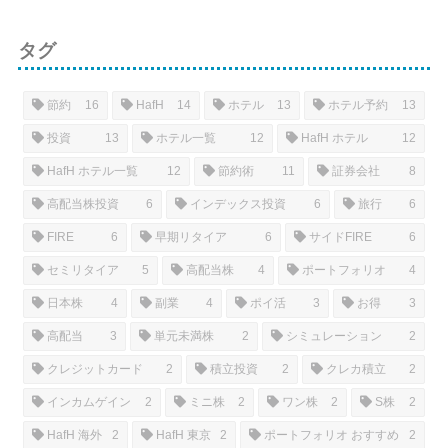
タグ
節約
16
HafH
14
ホテル
13
ホテル予約
13
投資
13
ホテル一覧
12
HafH ホテル
12
HafH ホテル一覧
12
節約術
11
証券会社
8
高配当株投資
6
インデックス投資
6
旅行
6
FIRE
6
早期リタイア
6
サイドFIRE
6
セミリタイア
5
高配当株
4
ポートフォリオ
4
日本株
4
副業
4
ポイ活
3
お得
3
高配当
3
単元未満株
2
シミュレーション
2
クレジットカード
2
積立投資
2
クレカ積立
2
インカムゲイン
2
ミニ株
2
ワン株
2
S株
2
HafH 海外
2
HafH 東京
2
ポートフォリオ おすすめ
2