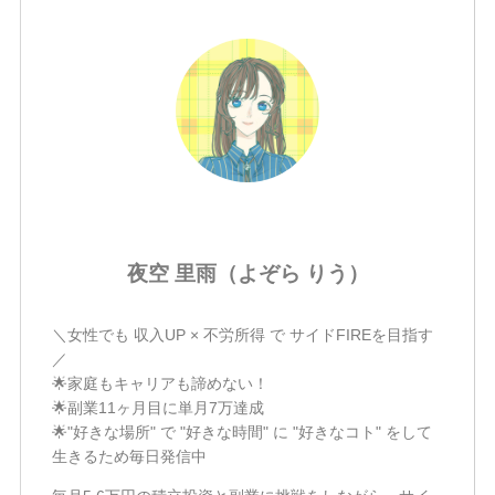
夜空 里雨（よぞら りう）
＼女性でも 収入UP × 不労所得 で サイドFIREを目指す
／
🌟家庭もキャリアも諦めない！
🌟副業11ヶ月目に単月7万達成
🌟"好きな場所" で "好きな時間" に "好きなコト" をして
生きるため毎日発信中